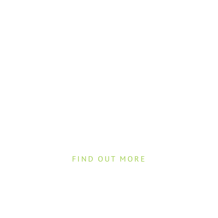
Online
Shop
FIND OUT MORE
Corporate
FAQ