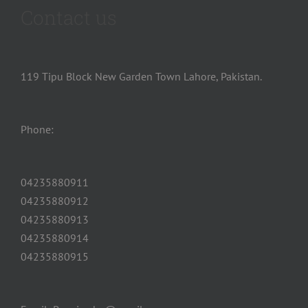
Contact us
119 Tipu Block New Garden Town Lahore, Pakistan.
Phone:
04235880911
04235880912
04235880913
04235880914
04235880915