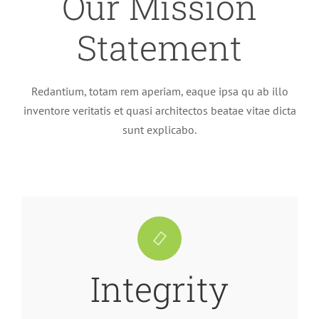
Our Mission
Statement
Redantium, totam rem aperiam, eaque ipsa qu ab illo
inventore veritatis et quasi architectos beatae vitae dicta
sunt explicabo.
consequat.
finibus. Cras bibendum nisi at eros efficitur
Integrity
elit. Aenean egestas mauris eget urna vehicula
Lorem ipsum dolor sit amet, consectetur adipiscing