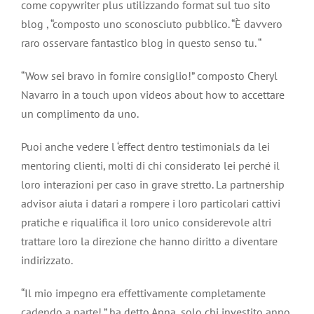
come copywriter plus utilizzando format sul tuo sito
blog , “composto uno sconosciuto pubblico. “È davvero
raro osservare fantastico blog in questo senso tu. “
“Wow sei bravo in fornire consiglio!” composto Cheryl
Navarro in a touch upon videos about how to accettare
un complimento da uno.
Puoi anche vedere l ‘effect dentro testimonials da lei
mentoring clienti, molti di chi considerato lei perché il
loro interazioni per caso in grave stretto. La partnership
advisor aiuta i datari a rompere i loro particolari cattivi
pratiche e riqualifica il loro unico considerevole altri
trattare loro la direzione che hanno diritto a diventare
indirizzato.
“Il mio impegno era effettivamente completamente
cadendo a parte! ” ha detto Anna, solo chi investito anno