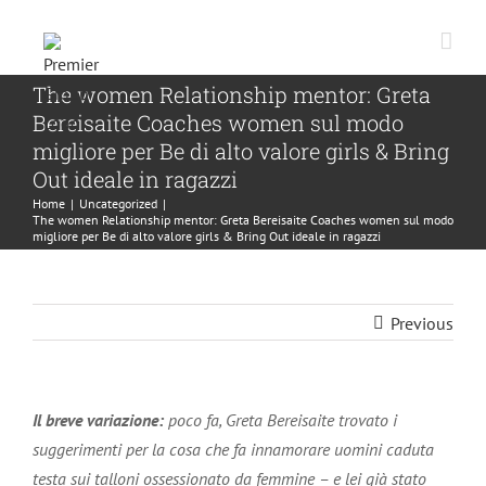
Skip
to
content
The women Relationship mentor: Greta
Bereisaite Coaches women sul modo
migliore per Be di alto valore girls & Bring
Out ideale in ragazzi
Home
|
Uncategorized
|
The women Relationship mentor: Greta Bereisaite Coaches women sul modo
migliore per Be di alto valore girls & Bring Out ideale in ragazzi
Previous
Il breve variazione:
poco fa, Greta Bereisaite trovato i
suggerimenti per la cosa che fa innamorare uomini caduta
testa sui talloni ossessionato da femmine – e lei già stato